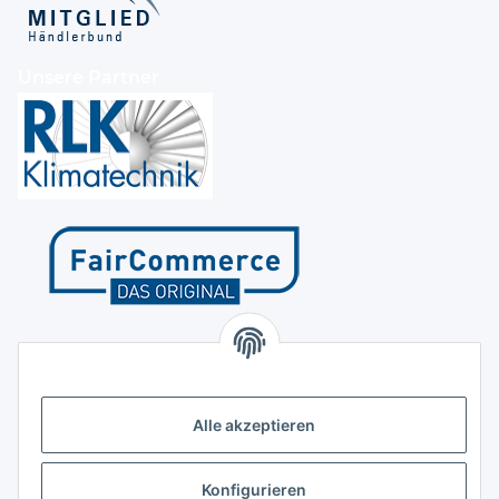
Unsere Partner
Kontakt
Höffgeshofweg 14
47807 Krefeld
Alle akzeptieren
Deutschland
+4921518207812
Konfigurieren