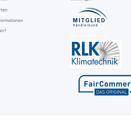
rten
formationen
ir?
Unsere Partner