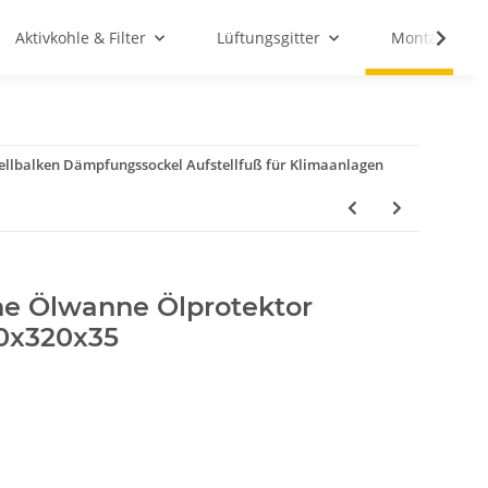
Aktivkohle & Filter
Lüftungsgitter
Montagemate
llbalken Dämpfungssockel Aufstellfuß für Klimaanlagen
e Ölwanne Ölprotektor
0x320x35