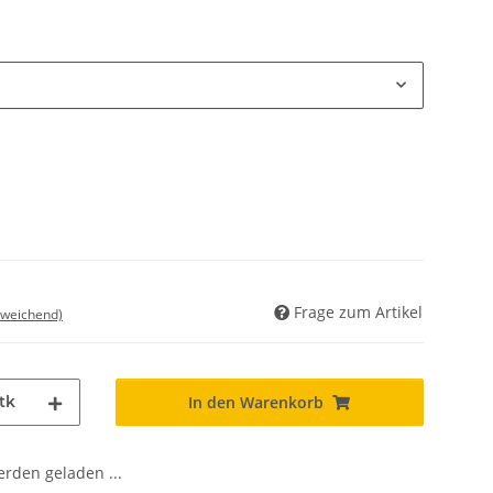
Frage zum Artikel
bweichend)
tk
In den Warenkorb
den geladen ...