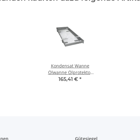
Kondensat Wanne
Ölwanne Ölprotektor
Ölabscheider
165,41 €
*
1150x500x35
onen
Gütesiegel