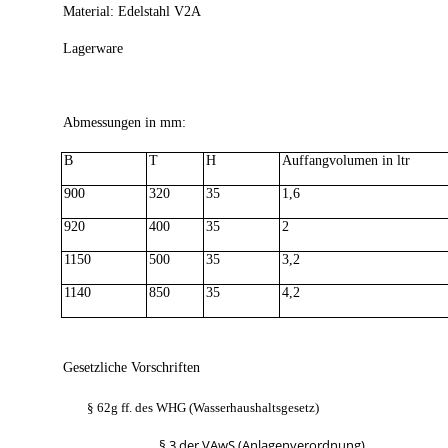
Material: Edelstahl V2A
Lagerware
Abmessungen in mm:
B
T
H
Auffangvolumen in ltr
900
320
35
1,6
920
400
35
2
1150
500
35
3,2
1140
850
35
4,2
Gesetzliche Vorschriften
§ 62g ff. des WHG (Wasserhaushaltsgesetz)
§ 3 der VAwS (Anlagenverordnung)