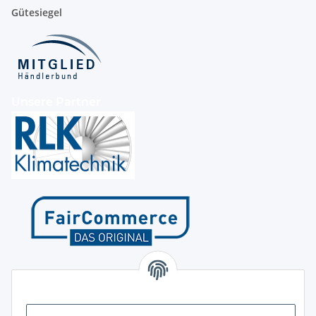
Gütesiegel
Unsere Partner
Kontakt
Höffgeshofweg 14
47807 Krefeld