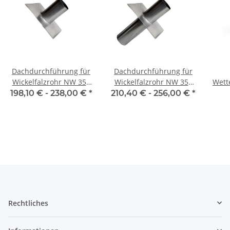
Dachdurchführung für
Dachdurchführung für
Wickelfalzrohr NW 355
Wickelfalzrohr NW 355
Wett
mm 0°-45° einseitig
mm 0° - 45° zweiseitig
R
198,10 € -
238,00 €
*
210,40 € -
256,00 €
*
Rechtliches