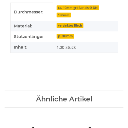
Produkteigenschaft
Wert
ca. 10mm größer als Ø DN
Durchmesser:
190mm
Material:
verzinktes Blech
Stutzenlänge:
je 300mm
Inhalt:
1,00 Stück
Ähnliche Artikel