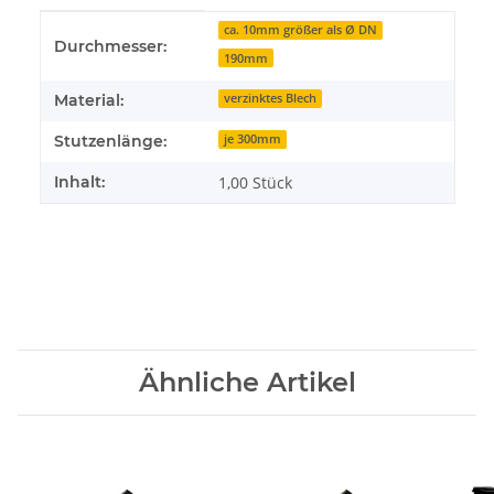
Produkteigenschaft
Wert
ca. 10mm größer als Ø DN
Durchmesser:
190mm
Material:
verzinktes Blech
Stutzenlänge:
je 300mm
Inhalt:
1,00 Stück
Ähnliche Artikel