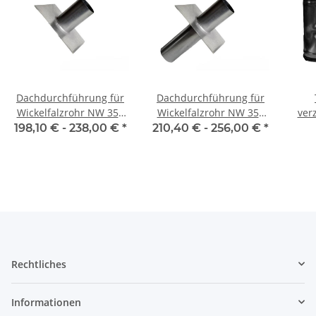
Dachdurchführung für
Dachdurchführung für
Wickelfalzrohr NW 355
Wickelfalzrohr NW 355
ver
mm 0°-45° einseitig
mm 0° - 45° zweiseitig
m
198,10 € -
238,00 €
*
210,40 € -
256,00 €
*
re
ver
Rechtliches
Informationen