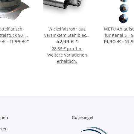
attelflansch
Wickelfalzrohr aus
METU Ablaufst
ttelstück 90°
verzinktem Stahlblech,
für Kanal ST-G
telstutzen aus
Ø 400 - 710 mm, 1,5 m
Anschluss, 
 € -
11,99 €
*
42,99 €
*
19,90 € -
21,
ktem Stahlblech,
Verschlussk
28,66 € pro 1 m
chtung, Ø 125 auf
Weitere Variationen
25 - 315 mm
erhältlich.
üftungsrohr
onen
Gütesiegel
rten