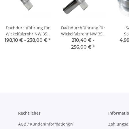
Dachdurchführung für
Dachdurchführung für
S
Wickelfalzrohr NW 355
Wickelfalzrohr NW 355
Sa
mm 0°-45° einseitig
mm 0° - 45° zweiseitig
Sat
198,10 € -
238,00 €
*
210,40 € -
4,99
verzin
256,00 €
*
mit Di
1
L
Rechtliches
Informati
AGB / Kundeninformationen
Zahlungsa