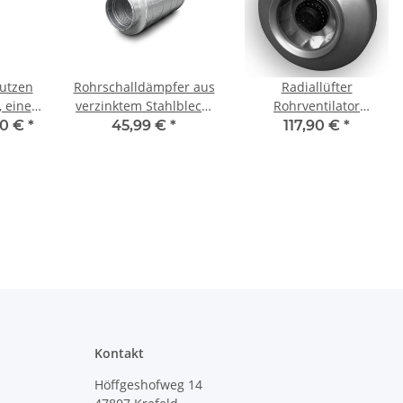
utzen
Rohrschalldämpfer aus
Radiallüfter
, eine
verzinktem Stahlblech,
Rohrventilator
mit
mit Dichtung, Ø 100-
Rohrlüfter für Rohr
90 €
*
45,99 €
*
117,90 €
*
appe
315 mm, Dämmung 50
DN100-355
mm, 1 m (L), für
Lüftungsrohr
Kontakt
Höffgeshofweg 14