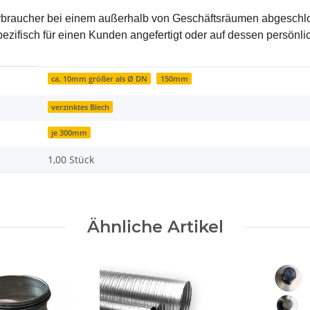
braucher bei einem außerhalb von Geschäftsräumen abgeschlo
ezifisch für einen Kunden angefertigt oder auf dessen persönl
ca. 10mm größer als Ø DN
150mm
verzinktes Blech
je 300mm
1,00 Stück
Ähnliche Artikel