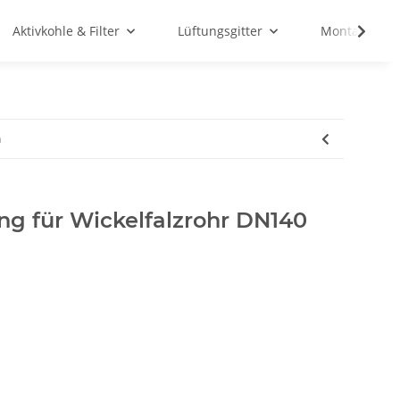
Aktivkohle & Filter
Lüftungsgitter
Montagemate
m
g für Wickelfalzrohr DN140