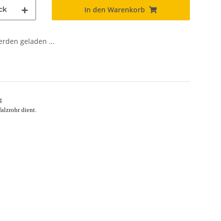
ck
In den Warenkorb
den geladen ...
g
alzrohr dient.