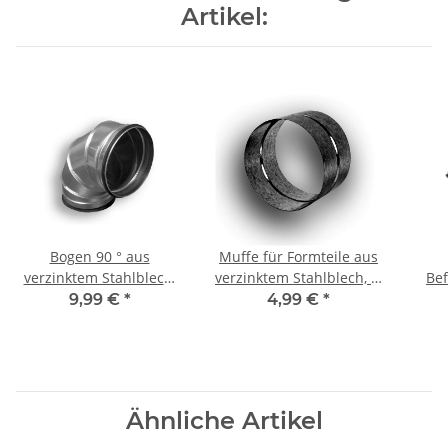
Artikel:
Bogen 90 ° aus
Muffe für Formteile aus
verzinktem Stahlblech,
verzinktem Stahlblech, Ø
Bef
mit Dichtung, Ø 125 mm
125 mm, Lüftung
mit
9,99 €
*
4,99 €
*
Ähnliche Artikel