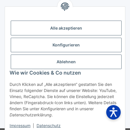
Kontakt
Höffgeshofweg 14
47807 Krefeld
Alle akzeptieren
Deutschland
+4921518207812
Konfigurieren
info@luftundklima24.de
Ablehnen
Finden Sie uns auf Google Maps
Wie wir Cookies & Co nutzen
Social Media
Durch Klicken auf „Alle akzeptieren“ gestatten Sie den
Einsatz folgender Dienste auf unserer Website: YouTube,
Vimeo, ReCaptcha. Sie können die Einstellung jederzeit
ändern (Fingerabdruck-Icon links unten). Weitere Details
finden Sie unter
Konfigurieren
und in unserer
Widerrufsbutton
Datenschutzerklärung
.
* Alle Preise inkl. gesetzlicher USt., zzgl.
Versand
Impressum
|
Datenschutz