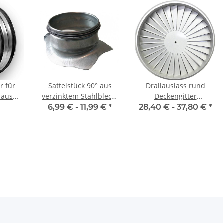
r für
Sattelstück 90° aus
Drallauslass rund
 aus
verzinktem Stahlblech,
Deckengitter
lblech
mit Dichtung, Ø 160 auf
Durchmesser 300-625
6,99 € -
11,99 €
*
28,40 € -
37,80 €
*
chtung,
160-400 mm
Weiß
üftung
Lüftungsrohr