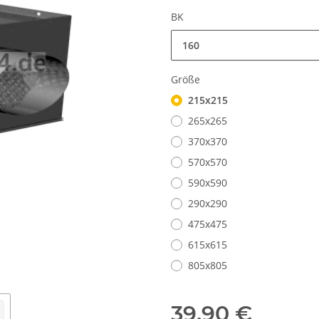
BK
160
Größe
215x215
265x265
370x370
570x570
590x590
290x290
475x475
615x615
805x805
39,90 €