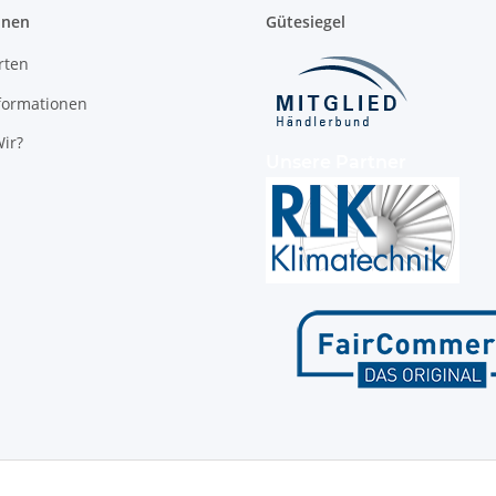
onen
Gütesiegel
rten
formationen
ir?
Unsere Partner