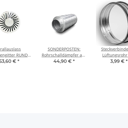
rallauslass
SONDERPOSTEN:
Steckverbinde
engitter RUND
Rohrschalldämpfer aus
Lüftungsrohr
messer 625 Weiß
verzinktem Stahlblech,
verzinktem Stah
53,60 €
*
44,90 €
*
3,99 €
*
 mit Lamellen
Ø 80-355 mm,
(Nippel), mit Di
verschiedene
Ø 80-400 mm, L
Dämmungen und
Längen, für
Lüftungsrohr