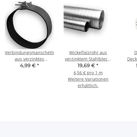
Verbindungsmanschette
Wickelfalzrohr aus
D
aus verzinktes
verzinktem Stahlblech,
Deck
Stahlblech, mit
Ø 100-400 m, WFR, 3 m
Durch
4,99 €
*
19,69 €
*
Dichtung, Ø 100-355
rund
6,56 € pro 1 m
mm, für
Weitere Variationen
Rohrlüfter/Wickelfalzrohr
erhältlich.