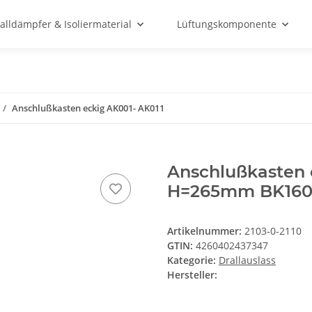
alldämpfer & Isoliermaterial
Lüftungskomponente
Anschlußkasten eckig AK001- AK011
Anschlußkasten
H=265mm BK16
Artikelnummer:
2103-0-2110
GTIN:
4260402437347
Kategorie:
Drallauslass
Hersteller: