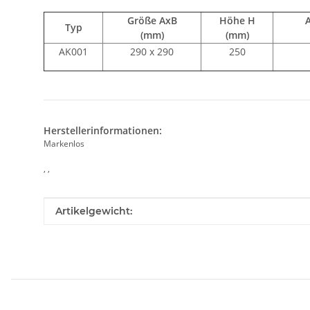
Größe AxB
Höhe H
Typ
(mm)
(mm)
AK001
290 x 290
250
Herstellerinformationen:
Markenlos
, ,
Produkteigenschaft
Wert
Artikelgewicht: